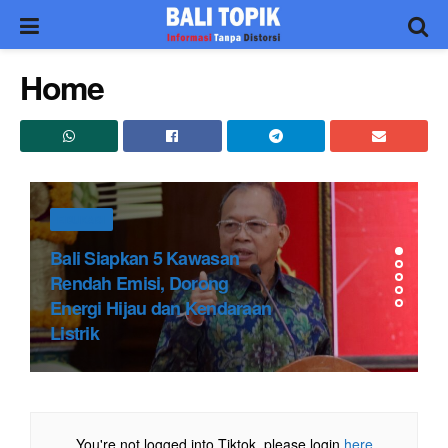
Home
EDUKASI
Bali Siapkan 5 Kawasan
Rendah Emisi, Dorong
Energi Hijau dan Kendaraan
Listrik
You're not logged into Tiktok, please login
here