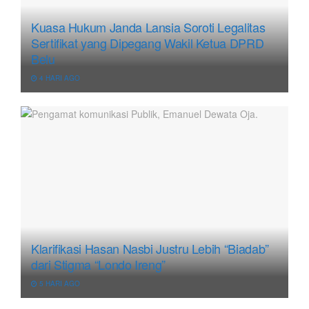
Kuasa Hukum Janda Lansia Soroti Legalitas
Sertifikat yang Dipegang Wakil Ketua DPRD
Belu
4 HARI AGO
Klarifikasi Hasan Nasbi Justru Lebih “Biadab”
dari Stigma “Londo Ireng”
5 HARI AGO