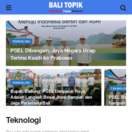
TEKNOLOGI
PSEL Dibangun, Jaya Negara Ucap
Terima Kasih ke Prabowo
TEKNOLOGI
TEKNOLOGI
Bupati Badung: PSEL Denpasar Raya
Adalah Langkah Besar Atasi Sampah dan
PSEL Bali 
Jaga Pariwisata Bali
Sampah Dit
Teknologi
You can add some category description here.