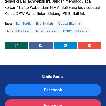
terjadi di Bali akhir-akhir ini. Jangan menunggu ada
korban,” harap Wabendum HIPMI Bali yang juga sebagai
Ketua DPW Partai Bulan Bintang (PBB) Bali ini.
Tags:
Bali Topik
Bro Shalah
Cuaca Ekstrim
DPD HIPMI Bali
DPW PBB Bali
Pohon Tumbang
Media Social
Facebook
Instagram