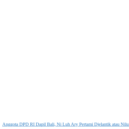
Anggota DPD RI Dapil Bali, Ni Luh Ary Pertami Djelantik atau Niluh