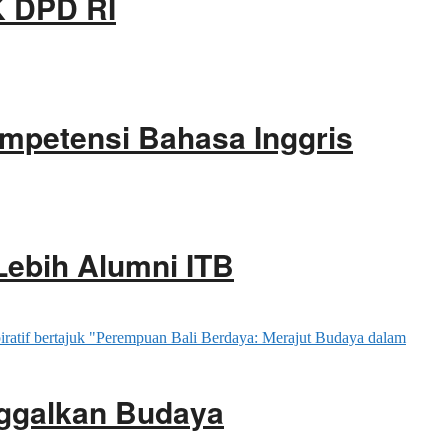
K DPD RI
ompetensi Bahasa Inggris
Lebih Alumni ITB
ggalkan Budaya