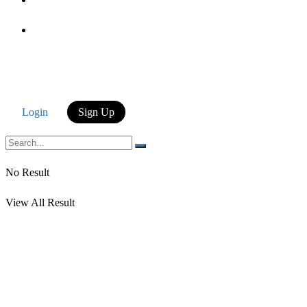
Login
Login
Sign Up
No Result
View All Result