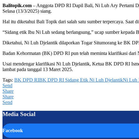
Balitopik.com
– Anggota DPD RI Dapil Bali, Ni Luh Ary Pertami Dj
Selasa (13/3/2025) siang.
Hal itu diketahui Bali Topik dari salah satu sumber terpercaya. Saat 
“Sidang etik Ibu Ni Luh sedang berlangsung,” ucap sumber kepada B
Diketahui, Ni Luh Djelantik dilaporkan Togar Situmorang ke BK DP
Badan Kehormatan (BK) DPD RI pun telah meminta klarifikasi dari 
Usai mendengar klarifikasi Ni Luh Djelantik, Ketua BK DPD RI Isme
lambat pada tanggal 13 Maret 2025.
Tags:
BK DPD RI
BK DPD RI Sidang Etik Ni Luh Djelantik
Ni Luh 
Send
Share
Share
Send
Media Social
Facebook