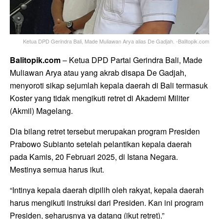
Ketua DPD Gerindra Bali, Made Muliawan Arya alias De Gadjah. -Balitopik.com
Balitopik.com
– Ketua DPD Partai Gerindra Bali, Made
Muliawan Arya atau yang akrab disapa De Gadjah,
menyoroti sikap sejumlah kepala daerah di Bali termasuk
Koster yang tidak mengikuti retret di Akademi Militer
(Akmil) Magelang.
Dia bilang retret tersebut merupakan program Presiden
Prabowo Subianto setelah pelantikan kepala daerah
pada Kamis, 20 Februari 2025, di Istana Negara.
Mestinya semua harus ikut.
“Intinya kepala daerah dipilih oleh rakyat, kepala daerah
harus mengikuti instruksi dari Presiden. Kan ini program
Presiden, seharusnya ya datang (ikut retret).”