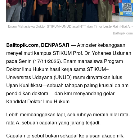
Enam Mahasiswa Doktor STIKUM–UNUD asal NTT dan Timor Leste Raih Nilai A. -
Balitopik.com
Balitopik.com, DENPASAR
— Atmosfer kebanggaan
menyelimuti kampus STIKUM Prof. Dr. Yohanes Usfunan
pada Senin (17/11/2025). Enam mahasiswa Program
Doktor Ilmu Hukum hasil kerja sama STIKUM–
Universitas Udayana (UNUD) resmi dinyatakan lulus
Ujian Kualifikasi—sebuah tahapan paling krusial dalam
pendidikan doktoral—dan kini menyandang gelar
Kandidat Doktor Ilmu Hukum.
Lebih membanggakan lagi, seluruhnya meraih nilai rata-
rata A, sebuah capaian yang jarang terjadi.
Capaian tersebut bukan sekadar kelulusan akademik,