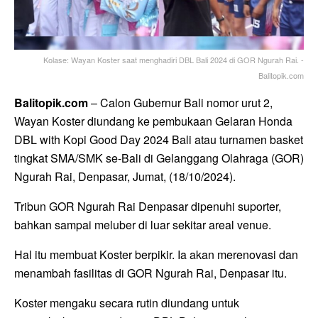
Kolase: Wayan Koster saat menghadiri DBL Bali 2024 di GOR Ngurah Rai. -
Balitopik.com
Balitopik.com
– Calon Gubernur Bali nomor urut 2,
Wayan Koster diundang ke pembukaan Gelaran Honda
DBL with Kopi Good Day 2024 Bali atau turnamen basket
tingkat SMA/SMK se-Bali di Gelanggang Olahraga (GOR)
Ngurah Rai, Denpasar, Jumat, (18/10/2024).
Tribun GOR Ngurah Rai Denpasar dipenuhi suporter,
bahkan sampai meluber di luar sekitar areal venue.
Hal itu membuat Koster berpikir. Ia akan merenovasi dan
menambah fasilitas di GOR Ngurah Rai, Denpasar itu.
Koster mengaku secara rutin diundang untuk