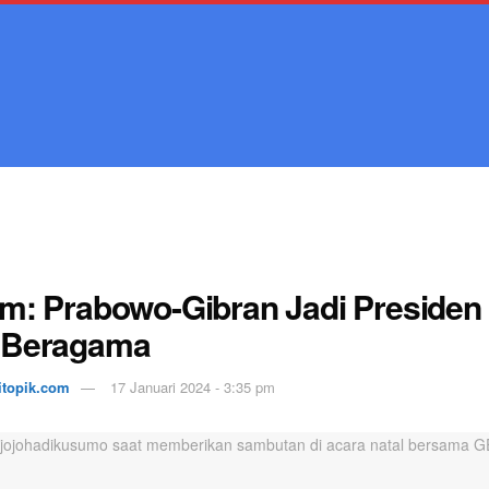
Home
Bali
Nasional
Teknologi
Lifestyle
World
m: Prabowo-Gibran Jadi Preside
 Beragama
itopik.com
17 Januari 2024 - 3:35 pm