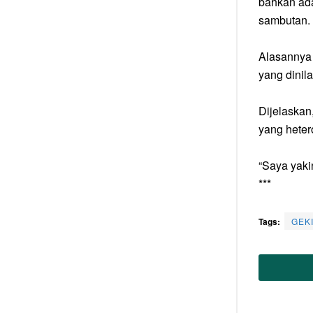
bahkan ada
sambutan.
Alasannya 
yang dinila
Dijelaskan
yang heter
“Saya yaki
***
Tags:
GEK