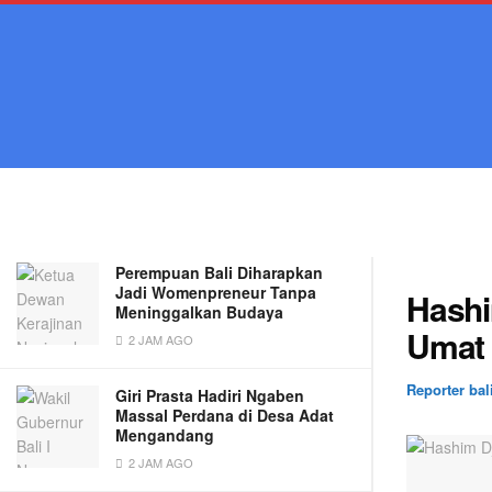
LATEST
TRENDING
Filter
Hashim: Prabowo-Gibran Jadi
Presiden Tidak Akan Mengecewakan
Umat Beragama
3 TAHUN AGO
Perempuan Bali Diharapkan
Jadi Womenpreneur Tanpa
Hashi
Meninggalkan Budaya
Umat
2 JAM AGO
Reporter bal
Giri Prasta Hadiri Ngaben
Massal Perdana di Desa Adat
Mengandang
2 JAM AGO