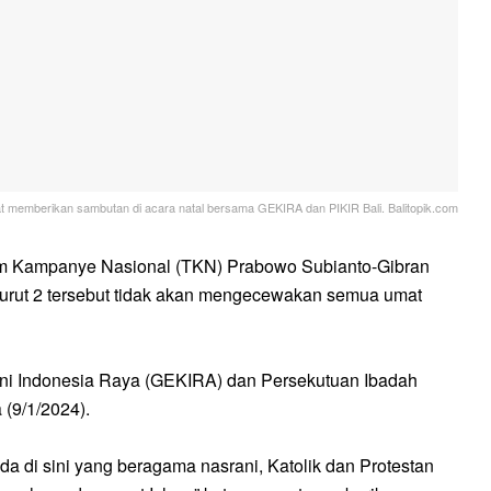
 memberikan sambutan di acara natal bersama GEKIRA dan PIKIR Bali. Balitopik.com
m Kampanye Nasional (TKN) Prabowo Subianto-Gibran
urut 2 tersebut tidak akan mengecewakan semua umat
iani Indonesia Raya (GEKIRA) dan Persekutuan Ibadah
 (9/1/2024).
 di sini yang beragama nasrani, Katolik dan Protestan