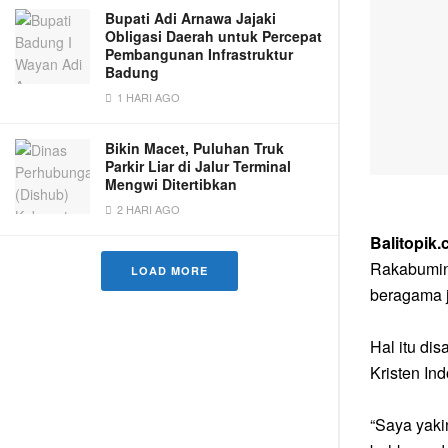
Bupati Adi Arnawa Jajaki
Obligasi Daerah untuk Percepat
Pembangunan Infrastruktur
Badung
1 HARI AGO
Bikin Macet, Puluhan Truk
Parkir Liar di Jalur Terminal
Mengwi Ditertibkan
2 HARI AGO
Balitopik
Rakabuming
LOAD MORE
beragama j
Hal itu di
Kristen In
“Saya yaki