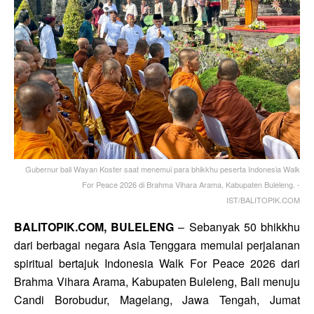
Gubernur bali Wayan Koster saat menemui para bhikkhu peserta Indonesia Walk
For Peace 2026 di Brahma Vihara Arama, Kabupaten Buleleng. -
IST/BALITOPIK.COM
BALITOPIK.COM, BULELENG
– Sebanyak 50 bhikkhu
dari berbagai negara Asia Tenggara memulai perjalanan
spiritual bertajuk
Indonesia Walk For Peace 2026
dari
Brahma Vihara Arama, Kabupaten Buleleng, Bali menuju
Candi Borobudur, Magelang, Jawa Tengah, Jumat