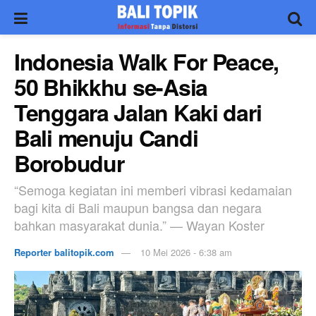
Indonesia Walk For Peace,
50 Bhikkhu se-Asia
Tenggara Jalan Kaki dari
Bali menuju Candi
Borobudur
“Semoga kegiatan ini memberi vibrasi kedamaian
bagi kita di Bali maupun bangsa dan negara
bahkan masyarakat dunia.” — Wayan Koster
Reporter balitopik.com
10 Mei 2026 - 6:38 am