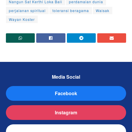
Nangun Sat Kerthi Loka Bali
perdamaian dunia
perjalanan spiritual
toleransi beragama
Waisak
Wayan Koster
Media Social
Facebook
Instagram
TikTok