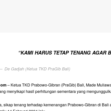
“KAMI HARUS TETAP TENANG AGAR B
De Gadjah (Ketua TKD PraGib Bali)
.com
– Ketua TKD Prabowo-Gibran (PraGib) Bali, Made Muliaw
enang menyikapi hasil perhitungan sementara yang mengunggul
a, sikap tenang terhadap kemenangan Prabowo-Gibran di Bali a