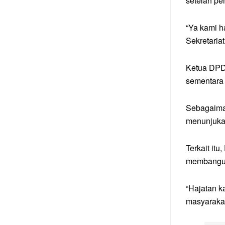
setelah pe
“Ya kami h
Sekretaria
Ketua DPD 
sementara 
Sebagaiman
menunjuka
Terkait it
membangun
“Hajatan ka
masyarakat,