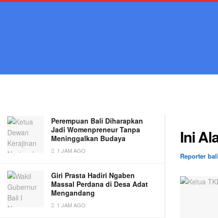
LATEST
TRENDING
Filter
Ini Alasan TKD Bali Bersikap Tenang
Atas Kemenangan PraGib
2 TAHUN AGO
Perempuan Bali Diharapkan
Jadi Womenpreneur Tanpa
Ini A
Meninggalkan Budaya
1 JAM AGO
Reporter bal
Giri Prasta Hadiri Ngaben
Massal Perdana di Desa Adat
Mengandang
1 JAM AGO