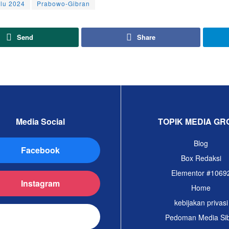
lu 2024
Prabowo-Gibran
Send
Share
Media Social
TOPIK MEDIA GR
Blog
Facebook
Box Redaksi
Elementor #1069
Instagram
Home
kebijakan privasi
TikTok
Pedoman Media Si