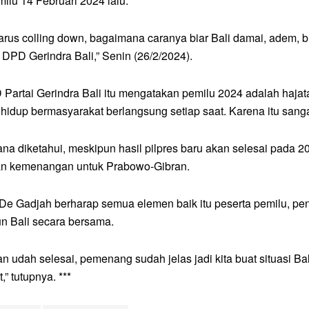
milu 14 Februari 2024 lalu.
arus colling down, bagaimana caranya biar Bali damai, adem, bi
t DPD Gerindra Bali,” Senin (26/2/2024).
Partai Gerindra Bali itu mengatakan pemilu 2024 adalah hajata
hidup bermasyarakat berlangsung setiap saat. Karena itu sangat
a diketahui, meskipun hasil pilpres baru akan selesai pada 2
n kemenangan untuk Prabowo-Gibran.
u, De Gadjah berharap semua elemen baik itu peserta pemilu, p
 Bali secara bersama.
n udah selesai, pemenang sudah jelas jadi kita buat situasi Bali
” tutupnya. ***