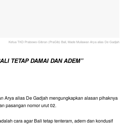
Ketua TKD Prabowo-Gibran (PraGib) Bali, Made Muliawan Arya alias De Gadjah
ALI TETAP DAMAI DAN ADEM”
an Arya alias De Gadjah mengungkapkan alasan pihaknya
kan pasangan nomor urut 02.
dalah cara agar Bali tetap tenteram, adem dan kondusif