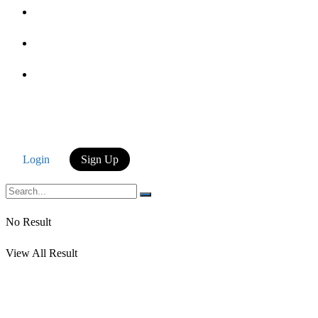
Login
Login
Sign Up
No Result
View All Result