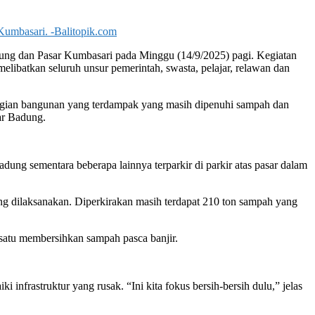
 Kumbasari. -Balitopik.com
ung dan Pasar Kumbasari pada Minggu (14/9/2025) pagi. Kegiatan
ibatkan seluruh unsur pemerintah, swasta, pelajar, relawan dan
agian bangunan yang terdampak yang masih dipenuhi sampah dan
ar Badung.
dung sementara beberapa lainnya terparkir di parkir atas pasar dalam
ng dilaksanakan. Diperkirakan masih terdapat 210 ton sampah yang
satu membersihkan sampah pasca banjir.
frastruktur yang rusak. “Ini kita fokus bersih-bersih dulu,” jelas