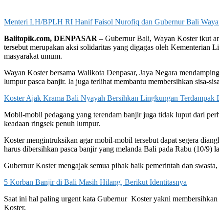
Menteri LH/BPLH RI Hanif Faisol Nurofiq dan Gubernur Bali Wayan Ko
Balitopik.com, D
ENPASAR
– Gubernur Bali, Wayan Koster ikut a
tersebut merupakan aksi solidaritas yang digagas oleh Kementerian 
masyarakat umum.
Wayan Koster bersama Walikota Denpasar, Jaya Negara mendampingi
lumpur pasca banjir. Ia juga terlihat membantu membersihkan sisa-s
Koster Ajak Krama Bali Nyayah Bersihkan Lingkungan Terdampak B
Mobil-mobil pedagang yang terendam banjir juga tidak luput dari perh
keadaan ringsek penuh lumpur.
Koster mengintruksikan agar mobil-mobil tersebut dapat segera dian
harus dibersihkan pasca banjir yang melanda Bali pada Rabu (10/9) la
Gubernur Koster mengajak semua pihak baik pemerintah dan swasta, 
5 Korban Banjir di Bali Masih Hilang, Berikut Identitasnya
Saat ini hal paling urgent kata Gubernur Koster yakni membersihkan 
Koster.