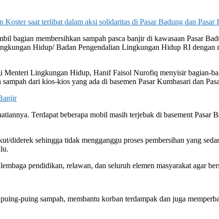
ster saat terlibat dalam aksi solidaritas di Pasar Badung dan Pasar
mbil bagian membersihkan sampah pasca banjir di kawasaan Pasar Bad
Lingkungan Hidup/ Badan Pengendalian Lingkungan Hidup RI dengan mel
 Menteri Lingkungan Hidup, Hanif Faisol Nurofiq menyisir bagian-b
isa sampah dari kios-kios yang ada di basemen Pasar Kumbasari dan Pas
anjir
atiannya. Terdapat beberapa mobil masih terjebak di basement Pasar Ba
gkut/diderek sehingga tidak mengganggu proses pembersihan yang seda
lu.
lembaga pendidikan, relawan, dan seluruh elemen masyarakat agar ber
puing-puing sampah, membantu korban terdampak dan juga memperbaiki in