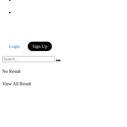
Login
Login
Sign Up
No Result
View All Result