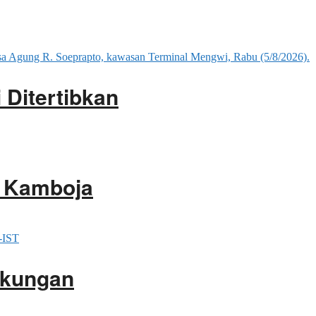
 Ditertibkan
i Kamboja
gkungan