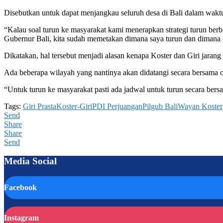
Disebutkan untuk dapat menjangkau seluruh desa di Bali dalam waktu
“Kalau soal turun ke masyarakat kami menerapkan strategi turun berba
Gubernur Bali, kita sudah memetakan dimana saya turun dan dimana P
Dikatakan, hal tersebut menjadi alasan kenapa Koster dan Giri jaran
Ada beberapa wilayah yang nantinya akan didatangi secara bersama 
“Untuk turun ke masyarakat pasti ada jadwal untuk turun secara bersa
Tags:
Giri Prasta
Koster-Giri
PDI Perjuangan
Pilgub Bali
Wayan Koster
Send
Share
Share
Send
Media Social
Facebook
Instagram