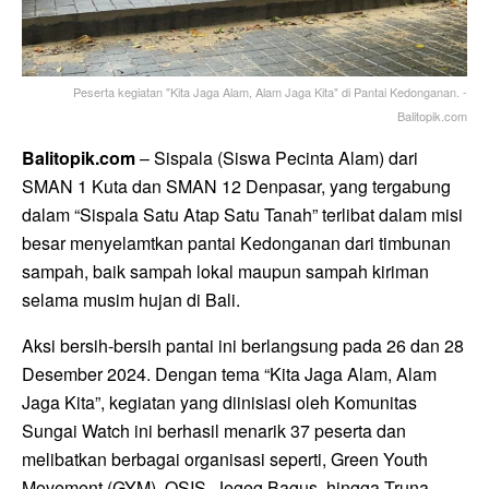
Peserta kegiatan "Kita Jaga Alam, Alam Jaga Kita" di Pantai Kedonganan. -
Balitopik.com
Balitopik.com
– Sispala (Siswa Pecinta Alam) dari
SMAN 1 Kuta dan SMAN 12 Denpasar, yang tergabung
dalam “Sispala Satu Atap Satu Tanah” terlibat dalam misi
besar menyelamtkan pantai Kedonganan dari timbunan
sampah, baik sampah lokal maupun sampah kiriman
selama musim hujan di Bali.
Aksi bersih-bersih pantai ini berlangsung pada 26 dan 28
Desember 2024. Dengan tema “Kita Jaga Alam, Alam
Jaga Kita”, kegiatan yang diinisiasi oleh Komunitas
Sungai Watch ini berhasil menarik 37 peserta dan
melibatkan berbagai organisasi seperti, Green Youth
Movement (GYM), OSIS, Jegeg Bagus, hingga Truna