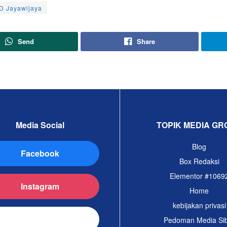
 Jayawijaya
Send
Share
Media Social
TOPIK MEDIA GR
Blog
Facebook
Box Redaksi
Elementor #1069
Instagram
Home
kebijakan privasi
TikTok
Pedoman Media Si