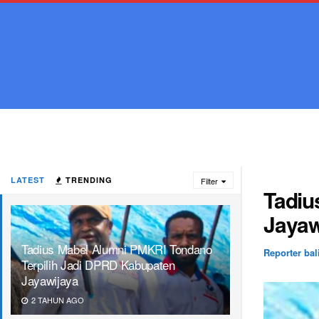
LATEST
TRENDING
Filter
Tadiu
Jayaw
Tadius Mabel Alumni PMKRI Tondano
Reporter bal
Terpilih Jadi DPRD Kabupaten
Jayawijaya
2 TAHUN AGO