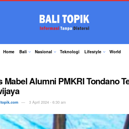
Home
Bali
Nasional
Teknologi
Lifestyle
World
s Mabel Alumni PMKRI Tondano Te
ijaya
itopik.com
3 April 2024 - 6:30 am