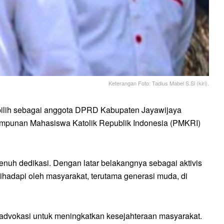
Keterangan Foto: Tadius Mabel S.Si (kiri).
erpilih sebagai anggota DPRD Kabupaten Jayawijaya
impunan Mahasiswa Katolik Republik Indonesia (PMKRI)
uh dedikasi. Dengan latar belakangnya sebagai aktivis
hadapi oleh masyarakat, terutama generasi muda, di
an advokasi untuk meningkatkan kesejahteraan masyarakat.