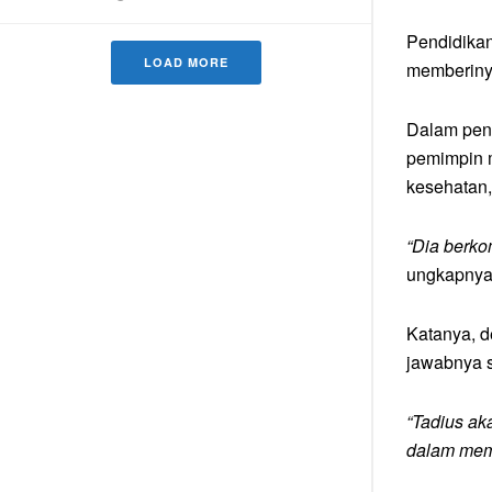
Pendidikan
LOAD MORE
memberinya
Dalam pen
pemimpin m
kesehatan,
“Dia berko
ungkapnya 
Katanya, d
jawabnya 
“Tadius ak
dalam memb