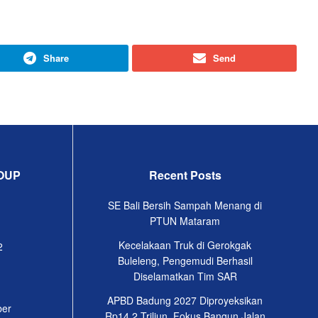
Share
Send
OUP
Recent Posts
SE Bali Bersih Sampah Menang di
PTUN Mataram
Kecelakaan Truk di Gerokgak
2
Buleleng, Pengemudi Berhasil
Diselamatkan Tim SAR
APBD Badung 2027 Diproyeksikan
ber
Rp14,2 Triliun, Fokus Bangun Jalan