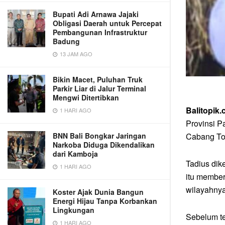
Bupati Adi Arnawa Jajaki
Obligasi Daerah untuk Percepat
Pembangunan Infrastruktur
Badung
13 JAM AGO
Bikin Macet, Puluhan Truk
Parkir Liar di Jalur Terminal
Mengwi Ditertibkan
Balitopik
1 HARI AGO
Provinsi P
Cabang To
BNN Bali Bongkar Jaringan
Narkoba Diduga Dikendalikan
dari Kamboja
Tadius dik
1 HARI AGO
itu member
wilayahnya
Koster Ajak Dunia Bangun
Energi Hijau Tanpa Korbankan
Lingkungan
Sebelum te
1 HARI AGO