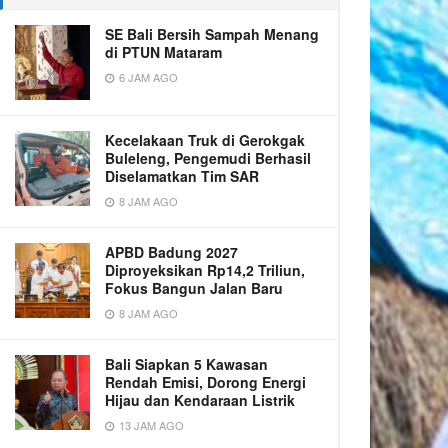
SE Bali Bersih Sampah Menang
di PTUN Mataram
6 JAM AGO
Kecelakaan Truk di Gerokgak
Buleleng, Pengemudi Berhasil
Diselamatkan Tim SAR
8 JAM AGO
APBD Badung 2027
Diproyeksikan Rp14,2 Triliun,
Fokus Bangun Jalan Baru
8 JAM AGO
Bali Siapkan 5 Kawasan
Rendah Emisi, Dorong Energi
Hijau dan Kendaraan Listrik
13 JAM AGO