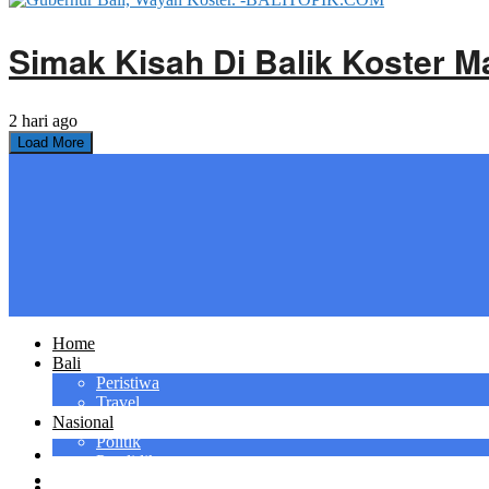
Simak Kisah Di Balik Koster M
2 hari ago
Load More
Home
Bali
Peristiwa
Travel
Nasional
Politik
Pendidikan
Hukum