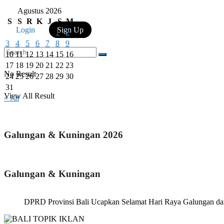
Agustus 2026
S
S
R
K
J
S
M
Login
Sign Up
1
2
3
4
5
6
7
8
9
10
11
12
13
14
15
16
17
18
19
20
21
22
23
No Result
24
25
26
27
28
29
30
31
View All Result
« Jul
Galungan & Kuningan 2026
Galungan & Kuningan
DPRD Provinsi Bali Ucapkan Selamat Hari Raya Galungan d