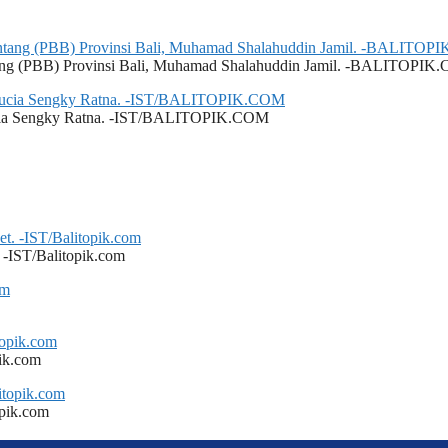
ang (PBB) Provinsi Bali, Muhamad Shalahuddin Jamil. -BALITOPI
elucia Sengky Ratna. -IST/BALITOPIK.COM
 -IST/Balitopik.com
ik.com
opik.com