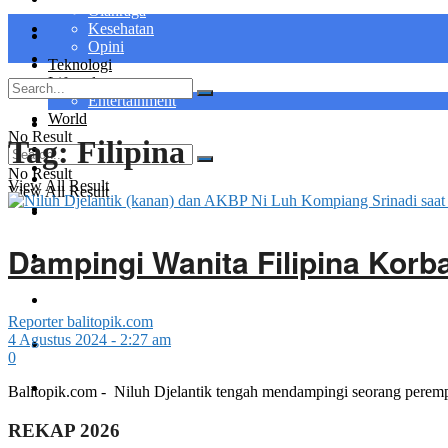
Olahraga
Kesehatan
Opini
Teknologi
Lifestyle
Entertainment
World
No Result
Tag:
Filipina
No Result
View All Result
View All Result
Dampingi Wanita Filipina Korb
Reporter balitopik.com
4 Agustus 2024 - 2:27 am
0
Balitopik.com - Niluh Djelantik tengah mendampingi seorang peremp
REKAP 2026
Login