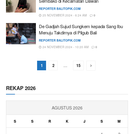
Sembako di Kecamatan Dawan
REPORTER BALITOPIK.COM
25 NOVEMBER 2024 - 6:24 AM
0
De Gadjah Sujud Sungkem kepada Sang Ibu
Menuju Takdirnya di Pilgub Bali
REPORTER BALITOPIK.COM
24 NOVEMBER 2024 - 10:20 AM
0
1
2
…
15
REKAP 2026
AGUSTUS 2026
S
S
R
K
J
S
M
1
2