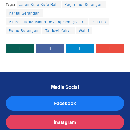
Tags:
Jalan Kura Kura Bali
Pagar laut Serangan
Pantai Serangan
PT Bali Turtle Island Development (BTID)
PT BTID
Pulau Serangan
Tantowi Yahya
Walhi
Media Social
Facebook
Instagram