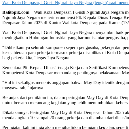
Wali Kota Denpasar, I Gusti Ngurah Jaya Negara (tengah) saat mener
Balitopik.com
– Wali Kota Denpasar, I Gusti Ngurah Jaya Negara me
Ngurah Jaya Negara menerima audiensi Plt. Kepala Dinas Tenaga Ker
Denpasar Tahun 2025 di Kantor Walikota Denpasar, pada Kamis (13/
Wali Kota Denpasar, I Gusti Ngurah Jaya Negara menyambut baik per
meningkatkan Hubungan Industrial yang harmonis antar pengusaha, pe
“Dilibatkannya seluruh komponen seperti pengusaha, pekerja dan pe
kesejahteraan para pekerja termasuk pekerja disabilitas di Kota Denpa
bagi pekerja kita,” tegas Jaya Negara.
Sementara Plt. Kepala Dinas Tenaga Kerja dan Sertifikasi Kompetens
Kompetensi Kota Denpasar memandang pentingnya pelaksanaan May Da
“Hal ini sekaligus menepis anggapan bahwa May Day identik dengan unj
musyawarah,” ujarnya.
Beranjak dari pemikiran itu, dalam peringatan May Day di Kota Den
untuk bersama merancang kegiatan yang lebih menumbuhkan kebersam
Dikatakannya, Peringatan May Day di Kota Denpasar Tahun 2025 aka
mendatangkan 10 sampai 20 orang pekerja dan ditambah dari dinas/inst
Peringatan kali ini juga akan menghadirkan beragam kegiatan, sepe