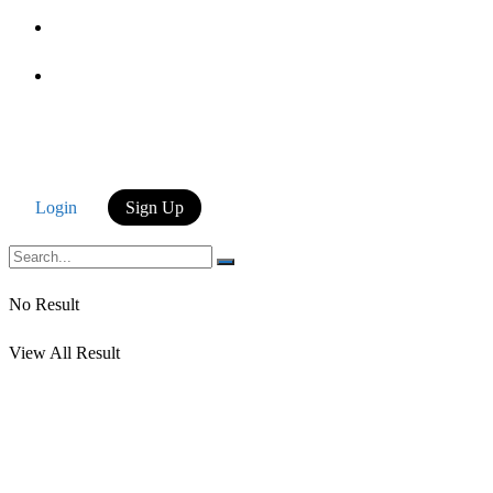
Login
Login
Sign Up
No Result
View All Result