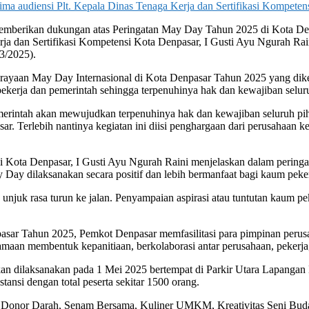
ima audiensi Plt. Kepala Dinas Tenaga Kerja dan Sertifikasi Kompeten
mberikan dukungan atas Peringatan May Day Tahun 2025 di Kota Denpa
ja dan Sertifikasi Kompetensi Kota Denpasar, I Gusti Ayu Ngurah Rain
3/2025).
ayaan May Day Internasional di Kota Denpasar Tahun 2025 yang dikema
kerja dan pemerintah sehingga terpenuhinya hak dan kewajiban seluru
merintah akan mewujudkan terpenuhinya hak dan kewajiban seluruh pi
sar. Terlebih nantinya kegiatan ini diisi penghargaan dari perusahaan k
i Kota Denpasar, I Gusti Ayu Ngurah Raini menjelaskan dalam peringat
y dilaksanakan secara positif dan lebih bermanfaat bagi kaum peker
uk rasa turun ke jalan. Penyampaian aspirasi atau tuntutan kaum peker
pasar Tahun 2025, Pemkot Denpasar memfasilitasi para pimpinan perus
aan membentuk kepanitiaan, berkolaborasi antar perusahaan, pekerja
n dilaksanakan pada 1 Mei 2025 bertempat di Parkir Utara Lapangan
ansi dengan total peserta sekitar 1500 orang.
rti Donor Darah, Senam Bersama, Kuliner UMKM, Kreativitas Seni Buda