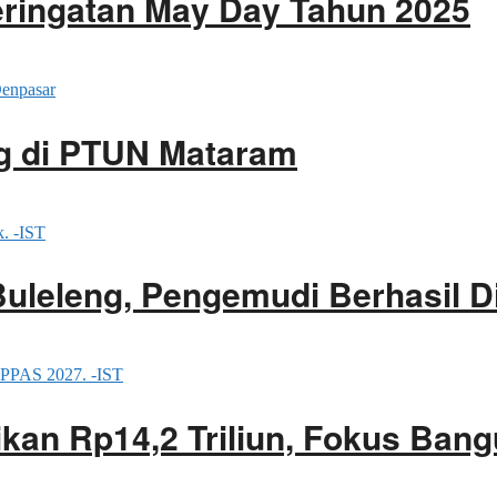
ringatan May Day Tahun 2025
g di PTUN Mataram
Buleleng, Pengemudi Berhasil 
an Rp14,2 Triliun, Fokus Bang