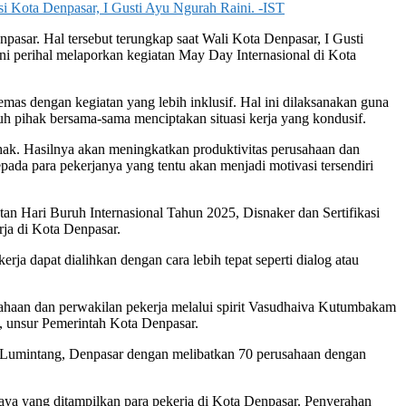
si Kota Denpasar, I Gusti Ayu Ngurah Raini. -IST
sar. Hal tersebut terungkap saat Wali Kota Denpasar, I Gusti
i perihal melaporkan kegiatan May Day Internasional di Kota
s dengan kegiatan yang lebih inklusif. Hal ini dilaksanakan guna
h pihak bersama-sama menciptakan situasi kerja yang kondusif.
hak. Hasilnya akan meningkatkan produktivitas perusahaan dan
epada para pekerjanya yang tentu akan menjadi motivasi tersendiri
an Hari Buruh Internasional Tahun 2025, Disnaker dan Sertifikasi
ja di Kota Denpasar.
ja dapat dialihkan dengan cara lebih tepat seperti dialog atau
ahaan dan perwakilan pekerja melalui spirit Vasudhaiva Kutumbakam
, unsur Pemerintah Kota Denpasar.
 Lumintang, Denpasar dengan melibatkan 70 perusahaan dengan
ya yang ditampilkan para pekerja di Kota Denpasar. Penyerahan