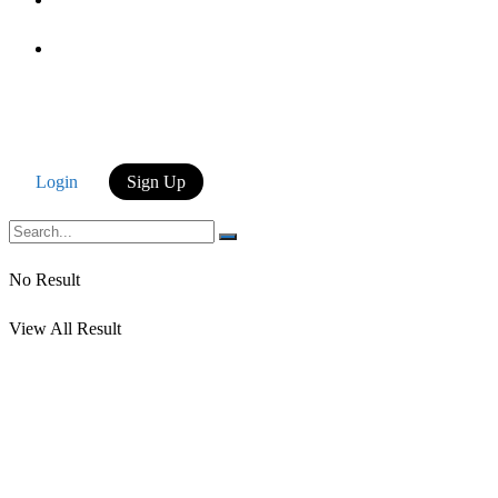
Login
Login
Sign Up
No Result
View All Result