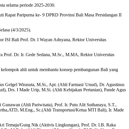
sta selama periode 2025-2030.
i Rapat Paripurna ke- 9 DPRD Provinsi Bali Masa Persidangan II
lasa (4/3/2025).
or ISI Bali Prof. Dr. I Wayan Adnyana, Rektor Universitas
 Prof. Dr. Ir. Gede Sedana, M.Sc., M.MA, Rektor Universitas
agai kelompok ahli untuk membantu konsep pembangunan Bali yang
gus Gelgel Wirasuta, M.Si., Apt. (Ahli Farmasi/ Unud), Dr. Agustinus
d), Drs. I Made Urip, M.Si. (Ahli Kebijakan Pertanian), Pande Agus
unawan (Ahli Pariwisata), Prof. Ir. Putu Alit Suthanaya, S.T.,
dartha,ATD, M.Eng., Sc.(Ahli Transportasi/Ketua MTI Bali), Ir. Made
 Ari Temaja/Gung Nik (Aktivis Lingkungan), Prof. Dr. I.B. Raka