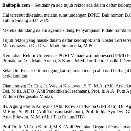
Balitopik.com
– Setidaknya ada tujuh rektor ada dalam daftar kelo
Hal tersebut diketahui melalui surat undangan DPRD Bali nomor: B
Tahun Sidang 2024-2025.
Mereka diundang dalam agenda sidang Penyampaian Pidato Sambutan
Tujuh rektor yang masuk dalam daftar kelompok ahli Koster Giri ter
Mahasaraswati Dr. Drs. I Made Sukamerta, M.Pd.
Kemudian Rektor Universitas PGRI Mahadewa Indonesia (UPMI) Prof.
Primakara Dr. I Made Artana, S.Kom., M.M dan Rektor Instiki I De
Selain itu Koster Giri mengangkat sejumlah tenaga ahli dari berbag
berkelanjutan.
Diantaranya; Dr. Eng. Ir. Wayan Kastawan, S.T., M.A. (Ahli Arsitektu
Dei, M.fis, AIFO (Ahli Pendidikan/Kesehatan), Prof. Ir. A.A. Putu 
Widura (Pengusaha Muda).
IB. Agung Partha Adnyana (Ahli Pariwisata/Ketua GIPI Bali), Dr. Ag
M.Eng., Sc.Ph.D. (Ahli Transportasi/Unud), Prof. Ir. Ida Ayu Dwi Gi
Arca Eriawan, M.M. (Ahli Tata Ruang/ITB).
Prof.Dr. Ir. Ni Luh Kartini, M.S. (Ahli Pertanian Organik/Penyelam