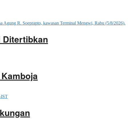
 Ditertibkan
i Kamboja
gkungan