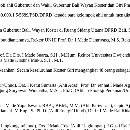
mpok ahli Gubernur dan Wakil Gubernur Bali Wayan Koster dan Giri Pra
.08.000.1.5/5689/PSD/DPRD kepada para kelompok ahli untuk mengikut
 Gubernur Bali, Wayan Koster di Ruang Sidang Utama DPRD Bali, Se
sebut diantaranya, Rektor UNHI Prof. Dr. I Made Damriyasa, M.S, Rekt
 Dr. Drs. I Made Suarta, S.H., M.Hum, Rektor Universitas Dwijendra
wa Made Krishna Muku, S.T., M.T.
ai keahlian. Secara keseluruhan Koster Giri mengangkat 48 orang seb
r/Unud), Drs. I Ketut Sumarta (Ahli Adat), Prof. Dr. rer.nat I Made A
Agung Suryawan Wiranatha, M.Sc., Ph.D. (Ahli Teknologi Pertanian/Unu
us Made Yoga Iswara, BBA., BBM., M.M. (Ahli Pariwisata), Cipto Aji G
riantari, M.Eng., Sc.Ph.D. (Ahli Energi/ Unud), Dr. Ir. I Made Rai Ri
at Lingkungan/Unud), Drs. I Made Teja (Ahli Lingkungan), I Gusti Rai