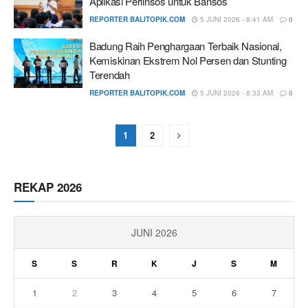
Aplikasi Perlinsos untuk Bansos
REPORTER BALITOPIK.COM
5 JUNI 2026 - 8:41 AM
0
Badung Raih Penghargaan Terbaik Nasional,
Kemiskinan Ekstrem Nol Persen dan Stunting
Terendah
REPORTER BALITOPIK.COM
5 JUNI 2026 - 8:33 AM
0
1
2
REKAP 2026
JUNI 2026
S
S
R
K
J
S
M
1
2
3
4
5
6
7