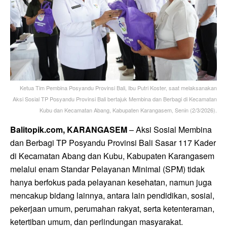
Ketua Tim Pembina Posyandu Provinsi Bali, Ibu Putri Koster, saat melaksanakan
Aksi Sosial TP Posyandu Provinsi Bali bertajuk Membina dan Berbagi di Kecamatan
Kubu dan Kecamatan Abang, Kabupaten Karangasem, Senin (2/3/2026).
Balitopik.com, KARANGASEM
– Aksi Sosial Membina
dan Berbagi TP Posyandu Provinsi Bali Sasar 117 Kader
di Kecamatan Abang dan Kubu, Kabupaten Karangasem
melalui enam Standar Pelayanan Minimal (SPM) tidak
hanya berfokus pada pelayanan kesehatan, namun juga
mencakup bidang lainnya, antara lain pendidikan, sosial,
pekerjaan umum, perumahan rakyat, serta ketenteraman,
ketertiban umum, dan perlindungan masyarakat.