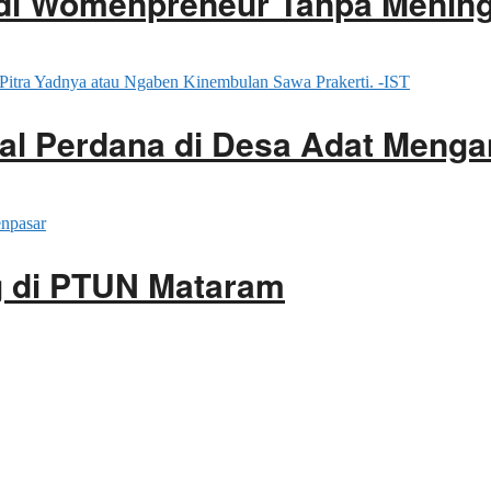
adi Womenpreneur Tanpa Menin
sal Perdana di Desa Adat Meng
g di PTUN Mataram