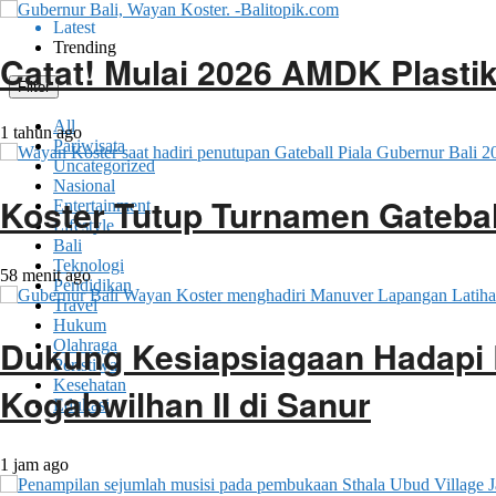
Latest
Trending
Catat! Mulai 2026 AMDK Plastik
Filter
All
1 tahun ago
Pariwisata
Uncategorized
Nasional
Koster Tutup Turnamen Gateball
Entertainment
Lifestyle
Bali
Teknologi
58 menit ago
Pendidikan
Travel
Hukum
Dukung Kesiapsiagaan Hadapi 
Olahraga
Peristiwa
Kesehatan
Kogabwilhan II di Sanur
Edukasi
1 jam ago