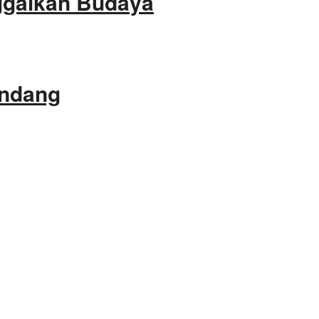
ggalkan Budaya
andang