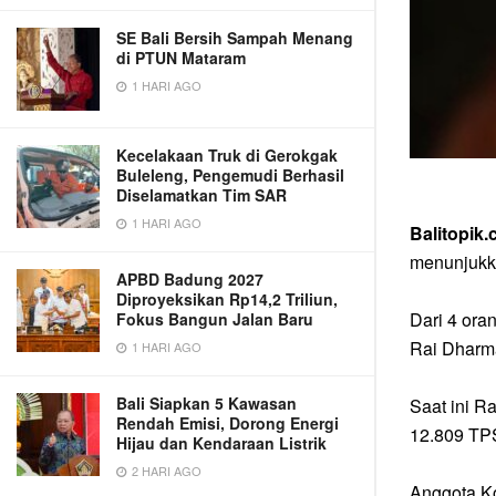
SE Bali Bersih Sampah Menang
di PTUN Mataram
1 HARI AGO
Kecelakaan Truk di Gerokgak
Buleleng, Pengemudi Berhasil
Diselamatkan Tim SAR
1 HARI AGO
Balitopik
menunjukka
APBD Badung 2027
Diproyeksikan Rp14,2 Triliun,
Dari 4 ora
Fokus Bangun Jalan Baru
Rai Dharma
1 HARI AGO
Bali Siapkan 5 Kawasan
Saat ini R
Rendah Emisi, Dorong Energi
12.809 TPS
Hijau dan Kendaraan Listrik
2 HARI AGO
Anggota Ko