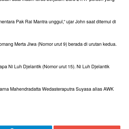
ementara Pak Rai Mantra unggul,” ujar John saat ditemui di
mang Merta Jiwa (Nomor urut 9) berada di urutan kedua.
apa Ni Luh Djelantik (Nomor urut 15). Ni Luh Djelantik
akarna Mahendradatta Wedasteraputra Suyasa alias AWK