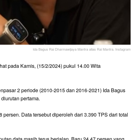
Ida Bagus Rai Dharmawijaya Mantra alias Rai Mantra. Instagram
hat pada Kamis, (15/2/2024) pukul 14.00 Wita
 Denpasar 2 periode (2010-2015 dan 2016-2021) Ida Bagus
 diurutan pertama.
persen. Data tersebut diperoleh dari 3.390 TPS dari total
an data masih terus berjalan. Baru 24.47 persen yang