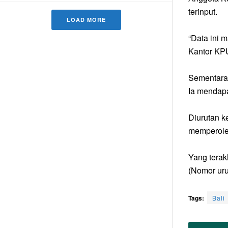
terinput.
LOAD MORE
“Data ini m
Kantor KPU
Sementara 
Ia mendapa
Diurutan k
memperoleh
Yang terak
(Nomor uru
Tags:
Bali