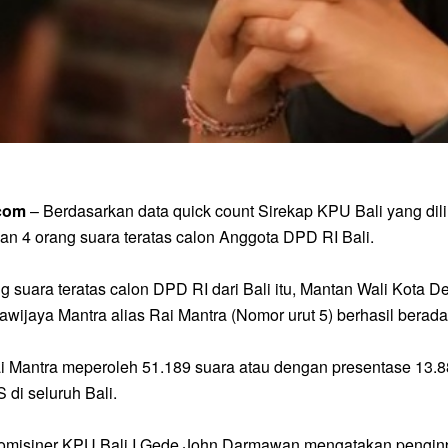
.com
– Berdasarkan data quick count Sirekap KPU Bali yang dili
n 4 orang suara teratas calon Anggota DPD RI Bali.
ng suara teratas calon DPD RI dari Bali itu, Mantan Wali Kota
wijaya Mantra alias Rai Mantra (Nomor urut 5) berhasil berada
ai Mantra meperoleh 51.189 suara atau dengan presentase 13.88 
 di seluruh Bali.
misiner KPU Bali I Gede John Darmawan mengatakan penginput