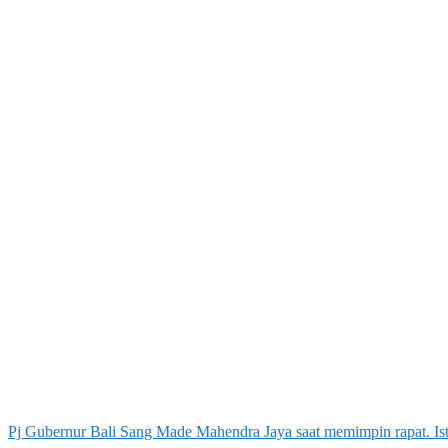
Pj Gubernur Bali Sang Made Mahendra Jaya saat memimpin rapat. I