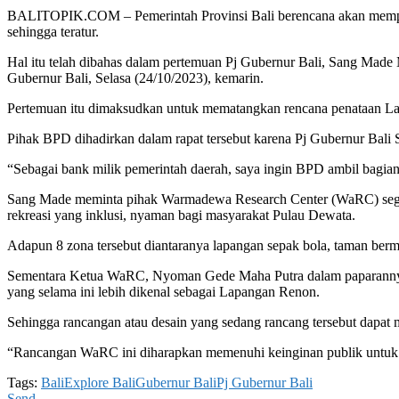
BALITOPIK.COM – Pemerintah Provinsi Bali berencana akan memperso
sehingga teratur.
Hal itu telah dibahas dalam pertemuan Pj Gubernur Bali, Sang Ma
Gubernur Bali, Selasa (24/10/2023), kemarin.
Pertemuan itu dimaksudkan untuk mematangkan rencana penataan L
Pihak BPD dihadirkan dalam rapat tersebut karena Pj Gubernur Bali 
“Sebagai bank milik pemerintah daerah, saya ingin BPD ambil bagia
Sang Made meminta pihak Warmadewa Research Center (WaRC) segera
rekreasi yang inklusi, nyaman bagi masyarakat Pulau Dewata.
Adapun 8 zona tersebut diantaranya lapangan sepak bola, taman bermai
Sementara Ketua WaRC, Nyoman Gede Maha Putra dalam paparannya 
yang selama ini lebih dikenal sebagai Lapangan Renon.
Sehingga rancangan atau desain yang sedang rancang tersebut dapat
“Rancangan WaRC ini diharapkan memenuhi keinginan publik untuk me
Tags:
Bali
Explore Bali
Gubernur Bali
Pj Gubernur Bali
Send