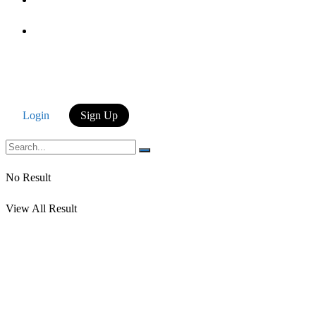
Login
Login
Sign Up
No Result
View All Result