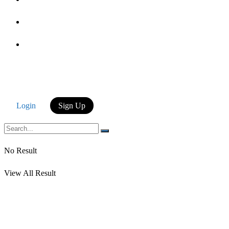
Login
Login
Sign Up
No Result
View All Result