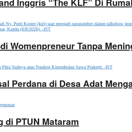
and Inggris “The KLF” Di Rum
adi Womenpreneur Tanpa Menin
ssal Perdana di Desa Adat Men
g di PTUN Mataram