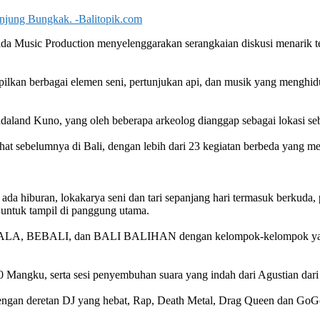
njung Bungkak. -Balitopik.com
 Music Production menyelenggarakan serangkaian diskusi menarik te
ilkan berbagai elemen seni, pertunjukan api, dan musik yang menghi
aland Kuno, yang oleh beberapa arkeolog dianggap sebagai lokasi seb
hat sebelumnya di Bali, dengan lebih dari 23 kegiatan berbeda yang m
ada hiburan, lokakarya seni dan tari sepanjang hari termasuk berkuda
 untuk tampil di panggung utama.
WALA, BEBALI, dan BALI BALIHAN dengan kelompok-kelompok yang dat
 Mangku, serta sesi penyembuhan suara yang indah dari Agustian dar
engan deretan DJ yang hebat, Rap, Death Metal, Drag Queen dan GoG