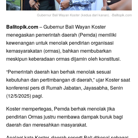
Gubernur Bali Wayan Koster (kedua dari kanan). -Balitopik.com
Balitopik.com
– Gubernur Bali Wayan Koster
menegaskan pemerintah daerah (Pemda) memiliki
kewenangan untuk menolak pendirian organisasi
kemasyarakatan (ormas), bahkan membubarkan
meskipun keberadaan ormas dijamin oleh konstitusi.
“Pemerintah daerah kan berhak menolak sesuai
kebutuhan dan pertimbangan di daerah,” ujar Koster saat
konferensi pers di Rumah Jabatan, Jayasabha, Senin
(12/5/2025) pagi.
Koster mempertegas, Pemda berhak menolak jika
pendirian Ormas justru membawa dampak buruk bagi
daerah dan meresahkan masyarakat.
Apalagi kata Koster, daerah seperti Bali dikenal sebagai