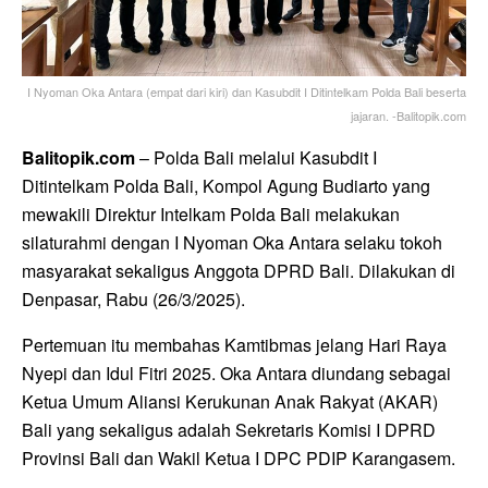
I Nyoman Oka Antara (empat dari kiri) dan Kasubdit I Ditintelkam Polda Bali beserta
jajaran. -Balitopik.com
Balitopik.com
– Polda Bali melalui Kasubdit I
Ditintelkam Polda Bali, Kompol Agung Budiarto yang
mewakili Direktur Intelkam Polda Bali melakukan
silaturahmi dengan I Nyoman Oka Antara selaku tokoh
masyarakat sekaligus Anggota DPRD Bali. Dilakukan di
Denpasar, Rabu (26/3/2025).
Pertemuan itu membahas Kamtibmas jelang Hari Raya
Nyepi dan Idul Fitri 2025. Oka Antara diundang sebagai
Ketua Umum Aliansi Kerukunan Anak Rakyat (AKAR)
Bali yang sekaligus adalah Sekretaris Komisi I DPRD
Provinsi Bali dan Wakil Ketua I DPC PDIP Karangasem.