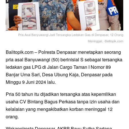
Pria Asal Banyuwangi Jadi Tersangka Ledakan Gas di Denpasar, 12 Orang
Meninggal. -Balitopik.com
Balitopik.com – Polresta Denpasar menetapkan seorang
pria asal Banyuwangi (50) berinisial S sebagai tersangka
ledakan gas LPG di Jalan Cargo Taman I Nomor 89
Banjar Uma Sari, Desa Ubung Kaja, Denpasar pada
Minggu 9 Juni 2024 lalu.
Pria 50 tahun itu dijadikan tersangka atas kepemilikan
usaha CV Bintang Bagus Perkasa tanpa izin usaha dan
kelalaian yang mengakibatkan korban meninggal 12
orang.
Wakapolresta Denpasar, AKBP Bayu Sutha Sartana