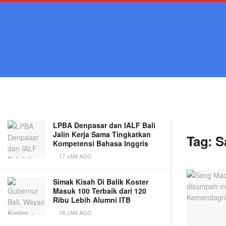
LATEST
TRENDING
Filter
Ubud Village Jazz Festival 2026,
Ketika Jazz Bertemu Seni dan
Lingkungan
2 JAM AGO
LPBA Denpasar dan IALF Bali
Jalin Kerja Sama Tingkatkan
Tag:
S
Kompetensi Bahasa Inggris
17 JAM AGO
Simak Kisah Di Balik Koster
Masuk 100 Terbaik dari 120
Ribu Lebih Alumni ITB
18 JAM AGO