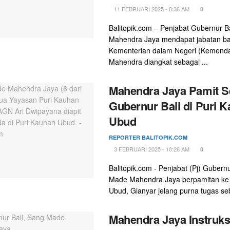
11 FEBRUARI 2025 - 8:36 AM
0
Balitopik.com – Penjabat Gubernur B
Mahendra Jaya mendapat jabatan ba
Kementerian dalam Negeri (Kemenda
Mahendra diangkat sebagai ...
Mahendra Jaya Pamit S
Gubernur Bali di Puri 
Ubud
REPORTER BALITOPIK.COM
3 FEBRUARI 2025 - 10:26 AM
0
Balitopik.com - Penjabat (Pj) Gubernu
Made Mahendra Jaya berpamitan ke
Ubud, Gianyar jelang purna tugas seb
Mahendra Jaya Instruks