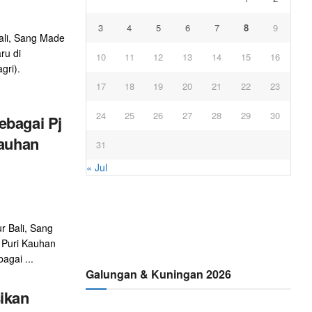
3
4
5
6
7
8
9
ali, Sang Made
ru di
10
11
12
13
14
15
16
gri).
17
18
19
20
21
22
23
24
25
26
27
28
29
30
ebagai Pj
Kauhan
31
« Jul
r Bali, Sang
 Puri Kauhan
agai ...
Galungan & Kuningan 2026
ikan