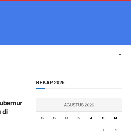
REKAP 2026
ubernur
AGUSTUS 2026
 di
S
S
R
K
J
S
M
1
2