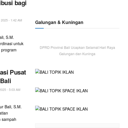
busi bagi
2025 - 1:42 AM
Galungan & Kuningan
li, S.M.
dinasi untuk
DPRD Provinsi Bali Ucapkan Selamat Hari Raya
 program
Galungan dan Kuninga
asi Pusat
Bali
025 - 5:03 AM
r Bali, S.M.
atian
an sampah