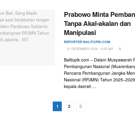
Prabowo Minta Pemba
Tanpa Akal-akalan dan
Manipulasi
REPORTER BALITOPIK.COM
31 DESEMBER 2024 - 4:06 AM
0
Balitopik.com – Dalam Musyawarah
Pembangunan Nasional (Musrenban
Rencana Pembangunan Jangka Me
Nasional (RPJMN) Tahun 2025–2029 
kepala daerah ...
1
2