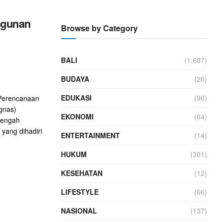
ngunan
Browse by Category
BALI
(1,687)
BUDAYA
(26)
EDUKASI
(96)
 Perencanaan
gnas)
EKONOMI
(64)
nengah
yang dihadiri
ENTERTAINMENT
(14)
HUKUM
(301)
KESEHATAN
(12)
LIFESTYLE
(66)
NASIONAL
(137)