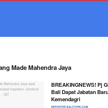
Home
Bali
Nasional
Teknologi
Lifestyle
World
ang Made Mahendra Jaya
BREAKINGNEWS! Pj G
Bali Dapat Jabatan Baru
Kemendagri
REPORTER BALITOPIK.COM