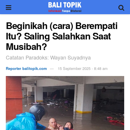
Beginikah (cara) Berempati
Itu? Saling Salahkan Saat
Musibah?
Catatan Paradoks: Wayan Suyadnya
Reporter balitopik.com
15 September 2025 - 8:48 am