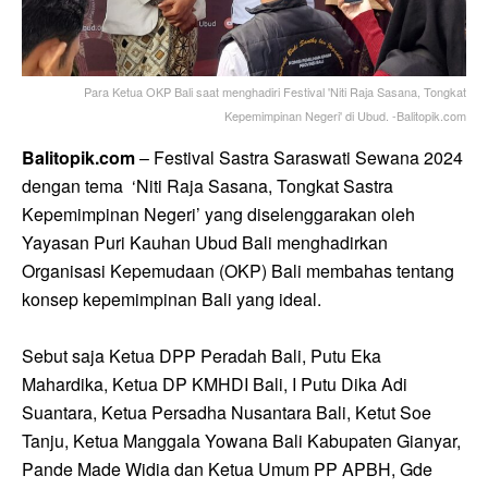
Para Ketua OKP Bali saat menghadiri Festival 'Niti Raja Sasana, Tongkat
Kepemimpinan Negeri' di Ubud. -Balitopik.com
Balitopik.com
– Festival Sastra Saraswati Sewana 2024
dengan tema ‘Niti Raja Sasana, Tongkat Sastra
Kepemimpinan Negeri’ yang diselenggarakan oleh
Yayasan Puri Kauhan Ubud Bali menghadirkan
Organisasi Kepemudaan (OKP) Bali membahas tentang
konsep kepemimpinan Bali yang ideal.
Sebut saja Ketua DPP Peradah Bali, Putu Eka
Mahardika, Ketua DP KMHDI Bali, I Putu Dika Adi
Suantara, Ketua Persadha Nusantara Bali, Ketut Soe
Tanju, Ketua Manggala Yowana Bali Kabupaten Gianyar,
Pande Made Widia dan Ketua Umum PP APBH, Gde