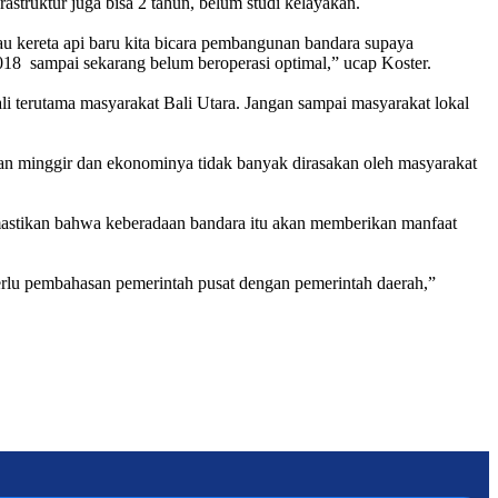
struktur juga bisa 2 tahun, belum studi kelayakan.
au kereta api baru kita bicara pembangunan bandara supaya
2018 sampai sekarang belum beroperasi optimal,” ucap Koster.
 terutama masyarakat Bali Utara. Jangan sampai masyarakat lokal
kan minggir dan ekonominya tidak banyak dirasakan oleh masyarakat
emastikan bahwa keberadaan bandara itu akan memberikan manfaat
perlu pembahasan pemerintah pusat dengan pemerintah daerah,”