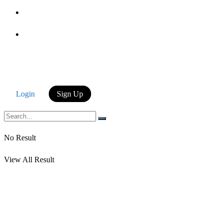
Login
Login
Sign Up
No Result
View All Result