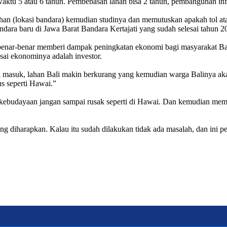
ktu 5 atau 6 tahun. Pembebasan lahan bisa 2 tahun, pembangunan infra
lihan (lokasi bandara) kemudian studinya dan memutuskan apakah tol at
bandara baru di Jawa Barat Bandara Kertajati yang sudah selesai tahun 
benar-benar memberi dampak peningkatan ekonomi bagi masyarakat Bali
sai ekonominya adalah investor.
asi masuk, lahan Bali makin berkurang yang kemudian warga Balinya a
us seperti Hawai.”
ksi kebudayaan jangan sampai rusak seperti di Hawai. Dan kemudian m
ng diharapkan. Kalau itu sudah dilakukan tidak ada masalah, dan ini 