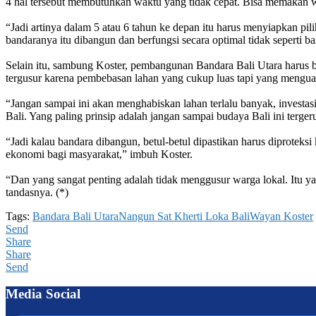
4 hal tersebut membutuhkan waktu yang tidak cepat. Bisa memakan wa
“Jadi artinya dalam 5 atau 6 tahun ke depan itu harus menyiapkan pi
bandaranya itu dibangun dan berfungsi secara optimal tidak seperti 
Selain itu, sambung Koster, pembangunan Bandara Bali Utara harus 
tergusur karena pembebasan lahan yang cukup luas tapi yang mengua
“Jangan sampai ini akan menghabiskan lahan terlalu banyak, invest
Bali. Yang paling prinsip adalah jangan sampai budaya Bali ini terger
“Jadi kalau bandara dibangun, betul-betul dipastikan harus diprote
ekonomi bagi masyarakat,” imbuh Koster.
“Dan yang sangat penting adalah tidak menggusur warga lokal. Itu ya
tandasnya. (*)
Tags:
Bandara Bali Utara
Nangun Sat Kherti Loka Bali
Wayan Koster
Send
Share
Share
Send
Media Social