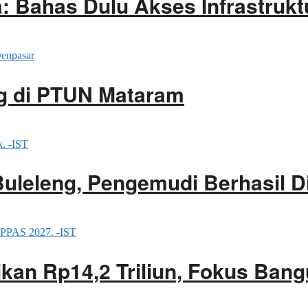
a: Bahas Dulu Akses Infrastruk
g di PTUN Mataram
Buleleng, Pengemudi Berhasil 
an Rp14,2 Triliun, Fokus Bang