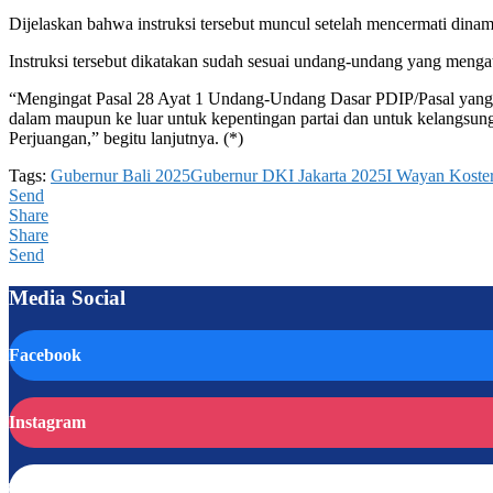
Dijelaskan bahwa instruksi tersebut muncul setelah mencermati dina
Instruksi tersebut dikatakan sudah sesuai undang-undang yang menga
“Mengingat Pasal 28 Ayat 1 Undang-Undang Dasar PDIP/Pasal yang m
dalam maupun ke luar untuk kepentingan partai dan untuk kelangsung
Perjuangan,” begitu lanjutnya. (*)
Tags:
Gubernur Bali 2025
Gubernur DKI Jakarta 2025
I Wayan Koste
Send
Share
Share
Send
Media Social
Facebook
Instagram
TikTok