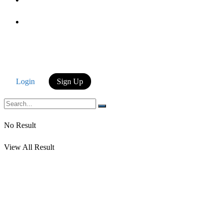
Login
Login
Sign Up
No Result
View All Result