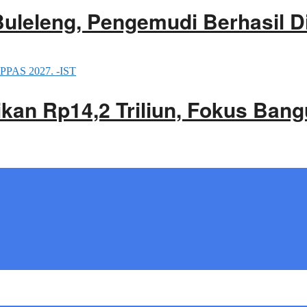
Buleleng, Pengemudi Berhasil 
an Rp14,2 Triliun, Fokus Bang