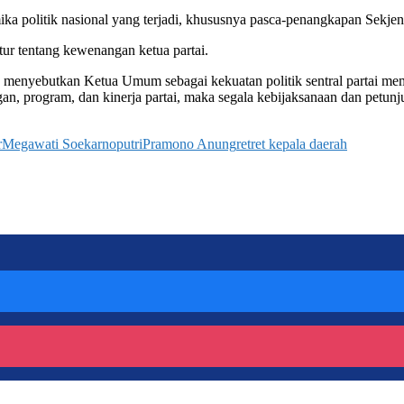
mika politik nasional yang terjadi, khususnya pasca-penangkapan Sek
tur tentang kewenangan ketua partai.
enyebutkan Ketua Umum sebagai kekuatan politik sentral partai mem
an, program, dan kinerja partai, maka segala kebijaksanaan dan petu
r
Megawati Soekarnoputri
Pramono Anung
retret kepala daerah