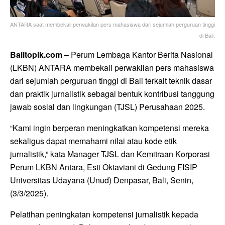
ANTARA saat membekali perwakilan pers mahasiswa dari sejumlah perguruan tinggi
di Bali.
Balitopik.com
– Perum Lembaga Kantor Berita Nasional
(LKBN) ANTARA membekali perwakilan pers mahasiswa
dari sejumlah perguruan tinggi di Bali terkait teknik dasar
dan praktik jurnalistik sebagai bentuk kontribusi tanggung
jawab sosial dan lingkungan (TJSL) Perusahaan 2025.
“Kami ingin berperan meningkatkan kompetensi mereka
sekaligus dapat memahami nilai atau kode etik
jurnalistik,” kata Manager TJSL dan Kemitraan Korporasi
Perum LKBN Antara, Esti Oktaviani di Gedung FISIP
Universitas Udayana (Unud) Denpasar, Bali, Senin,
(3/3/2025).
Pelatihan peningkatan kompetensi jurnalistik kepada