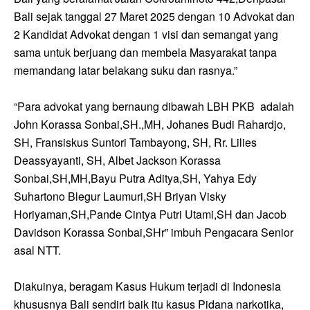
Bali sejak tanggal 27 Maret 2025 dengan 10 Advokat dan
2 Kandidat Advokat dengan 1 visi dan semangat yang
sama untuk berjuang dan membela Masyarakat tanpa
memandang latar belakang suku dan rasnya.”
“Para advokat yang bernaung dibawah LBH PKB adalah
John Korassa Sonbai,SH.,MH, Johanes Budi Rahardjo,
SH, Fransiskus Suntori Tambayong, SH, Rr. Lilies
Deassyayanti, SH, Albet Jackson Korassa
Sonbai,SH,MH,Bayu Putra Aditya,SH, Yahya Edy
Suhartono Blegur Laumuri,SH Briyan Visky
Horiyaman,SH,Pande Cintya Putri Utami,SH dan Jacob
Davidson Korassa Sonbai,SHr” imbuh Pengacara Senior
asal NTT.
Diakuinya, beragam Kasus Hukum terjadi di Indonesia
khususnya Bali sendiri baik itu kasus Pidana narkotika,