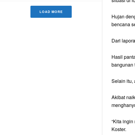
situasi di l
LOAD MORE
Hujan deng
bencana se
Dari lapor
Hasil pan
bangunan t
Selain itu
Akibat nai
menghanyu
“Kita ingi
Koster.