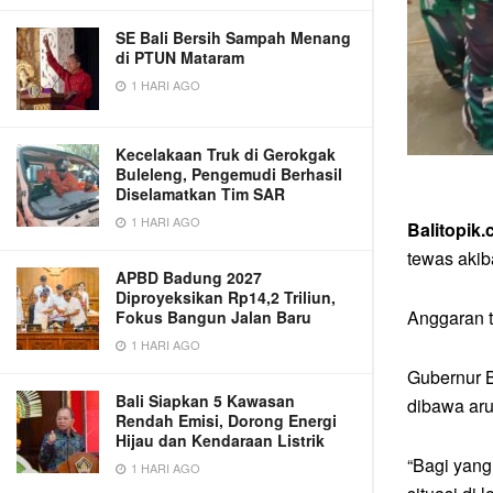
SE Bali Bersih Sampah Menang
di PTUN Mataram
1 HARI AGO
Kecelakaan Truk di Gerokgak
Buleleng, Pengemudi Berhasil
Diselamatkan Tim SAR
1 HARI AGO
Balitopik
tewas akib
APBD Badung 2027
Diproyeksikan Rp14,2 Triliun,
Anggaran t
Fokus Bangun Jalan Baru
1 HARI AGO
Gubernur B
Bali Siapkan 5 Kawasan
dibawa arus
Rendah Emisi, Dorong Energi
Hijau dan Kendaraan Listrik
“Bagi yang
1 HARI AGO