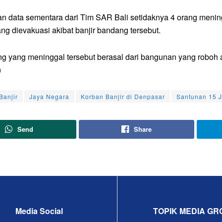
n data sementara dari Tim SAR Bali setidaknya 4 orang menin
ang dievakuasi akibat banjir bandang tersebut.
g yang meninggal tersebut berasal dari bangunan yang roboh ak
)
Banjir
Jaya Negara
Korban Banjir di Denpasar
Santunan 15 J
Send
Share
Media Social
TOPIK MEDIA GR