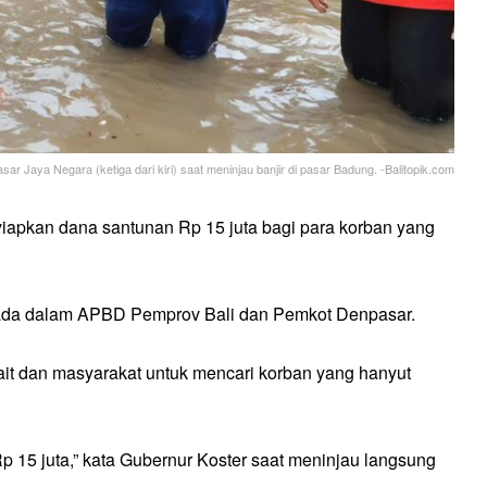
ar Jaya Negara (ketiga dari kiri) saat meninjau banjir di pasar Badung. -Balitopik.com
iapkan dana santunan Rp 15 juta bagi para korban yang
g ada dalam APBD Pemprov Bali dan Pemkot Denpasar.
it dan masyarakat untuk mencari korban yang hanyut
 15 juta,” kata Gubernur Koster saat meninjau langsung