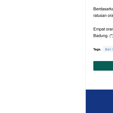
Berdasarka
ratusan or
Empat oran
Badung. (*
Tags:
Bali 