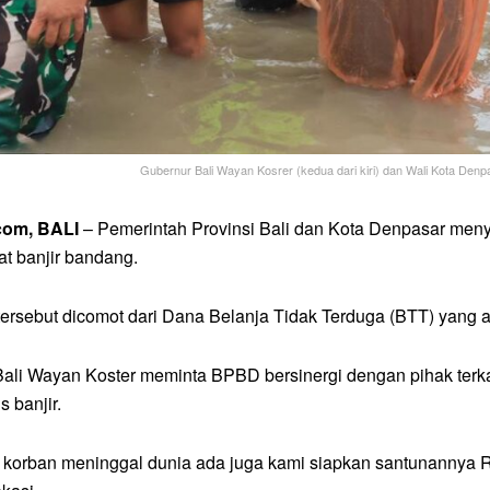
Gubernur Bali Wayan Kosrer (kedua dari kiri) dan Wali Kota Denpas
.com, BALI
– Pemerintah Provinsi Bali dan Kota Denpasar meny
at banjir bandang.
ersebut dicomot dari Dana Belanja Tidak Terduga (BTT) yan
ali Wayan Koster meminta BPBD bersinergi dengan pihak terka
 banjir.
 korban meninggal dunia ada juga kami siapkan santunannya Rp