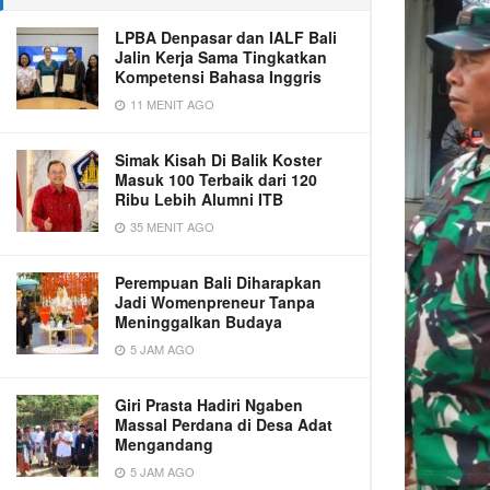
LPBA Denpasar dan IALF Bali
Jalin Kerja Sama Tingkatkan
Kompetensi Bahasa Inggris
11 MENIT AGO
Simak Kisah Di Balik Koster
Masuk 100 Terbaik dari 120
Ribu Lebih Alumni ITB
35 MENIT AGO
Perempuan Bali Diharapkan
Jadi Womenpreneur Tanpa
Meninggalkan Budaya
5 JAM AGO
Giri Prasta Hadiri Ngaben
Massal Perdana di Desa Adat
Mengandang
5 JAM AGO