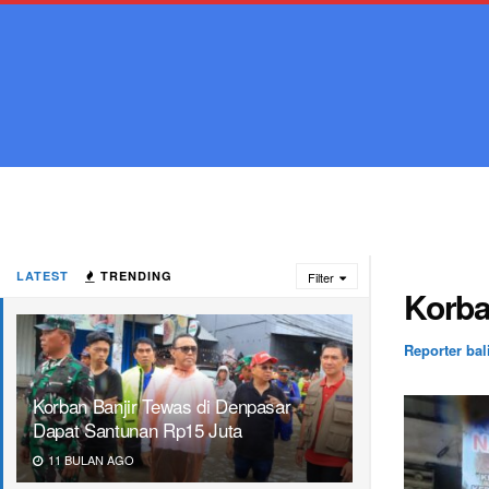
LATEST
TRENDING
Filter
Korba
Reporter bal
Korban Banjir Tewas di Denpasar
Dapat Santunan Rp15 Juta
11 BULAN AGO