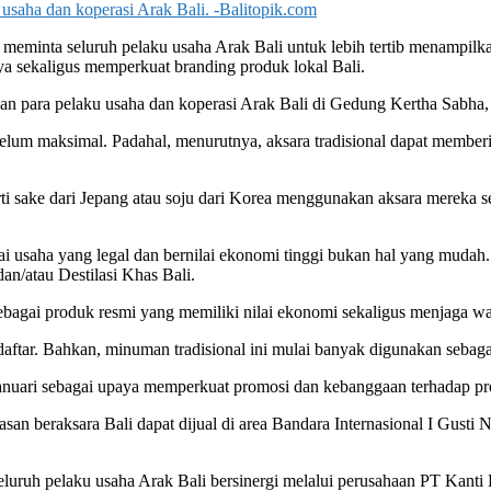
usaha dan koperasi Arak Bali. -Balitopik.com
, meminta seluruh pelaku usaha Arak Bali untuk lebih tertib menampi
aya sekaligus memperkuat branding produk lokal Bali.
an para pelaku usaha dan koperasi Arak Bali di Gedung Kertha Sabha,
lum maksimal. Padahal, menurutnya, aksara tradisional dapat memberi ka
ti sake dari Jepang atau soju dari Korea menggunakan aksara mereka s
 usaha yang legal dan bernilai ekonomi tinggi bukan hal yang mudah.
n/atau Destilasi Khas Bali.
ebagai produk resmi yang memiliki nilai ekonomi sekaligus menjaga wa
aftar. Bahkan, minuman tradisional ini mulai banyak digunakan sebagai 
Januari sebagai upaya memperkuat promosi dan kebanggaan terhadap pro
san beraksara Bali dapat dijual di area
Bandara Internasional I Gusti 
eluruh pelaku usaha Arak Bali bersinergi melalui perusahaan
PT Kanti 