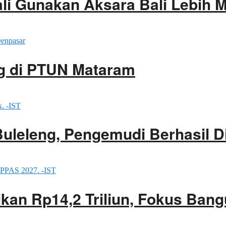
li Gunakan Aksara Bali Lebih 
g di PTUN Mataram
Buleleng, Pengemudi Berhasil 
an Rp14,2 Triliun, Fokus Bang