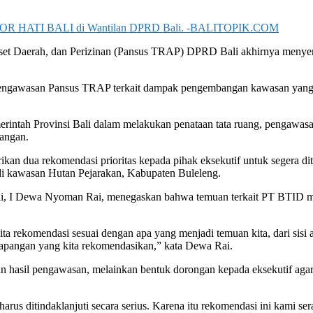
ma FOR HATI BALI di Wantilan DPRD Bali. -BALITOPIK.COM
Aset Daerah, dan Perizinan (Pansus TRAP) DPRD Bali akhirnya menye
pengawasan Pansus TRAP terkait dampak pengembangan kawasan yang d
rintah Provinsi Bali dalam melakukan penataan tata ruang, pengawasan
pangan.
n dua rekomendasi prioritas kepada pihak eksekutif untuk segera diti
di kawasan Hutan Pejarakan, Kabupaten Buleleng.
li, I Dewa Nyoman Rai, menegaskan bahwa temuan terkait PT BTID men
ta rekomendasi sesuai dengan apa yang menjadi temuan kita, dari sisi 
lapangan yang kita rekomendasikan,” kata Dewa Rai.
an hasil pengawasan, melainkan bentuk dorongan kepada eksekutif aga
us ditindaklanjuti secara serius. Karena itu rekomendasi ini kami se