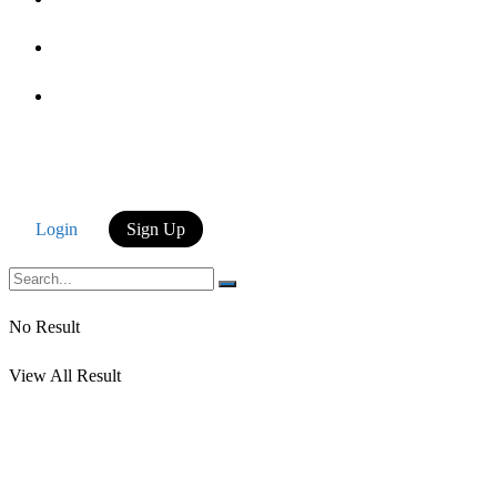
Login
Login
Sign Up
No Result
View All Result