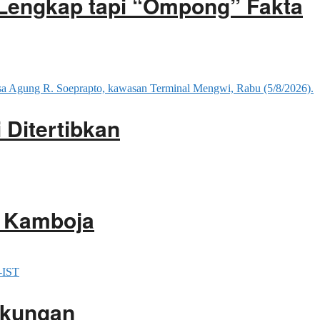
 Lengkap tapi “Ompong” Fakta
 Ditertibkan
i Kamboja
gkungan