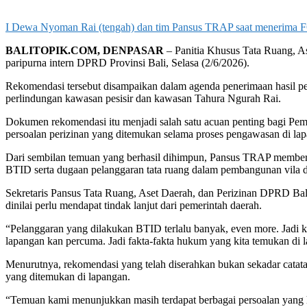
I Dewa Nyoman Rai (tengah) dan tim Pansus TRAP saat meneri
BALITOPIK.COM, DENPASAR
– Panitia Khusus Tata Ruang, 
paripurna intern DPRD Provinsi Bali, Selasa (2/6/2026).
Rekomendasi tersebut disampaikan dalam agenda penerimaan hasil 
perlindungan kawasan pesisir dan kawasan Tahura Ngurah Rai.
Dokumen rekomendasi itu menjadi salah satu acuan penting bagi Peme
persoalan perizinan yang ditemukan selama proses pengawasan di la
Dari sembilan temuan yang berhasil dihimpun, Pansus TRAP memberika
BTID serta dugaan pelanggaran tata ruang dalam pembangunan vila 
Sekretaris Pansus Tata Ruang, Aset Daerah, dan Perizinan DPRD Ba
dinilai perlu mendapat tindak lanjut dari pemerintah daerah.
“Pelanggaran yang dilakukan BTID terlalu banyak, even more. Jadi ki
lapangan kan percuma. Jadi fakta-fakta hukum yang kita temukan di 
Menurutnya, rekomendasi yang telah diserahkan bukan sekadar catat
yang ditemukan di lapangan.
“Temuan kami menunjukkan masih terdapat berbagai persoalan yang har