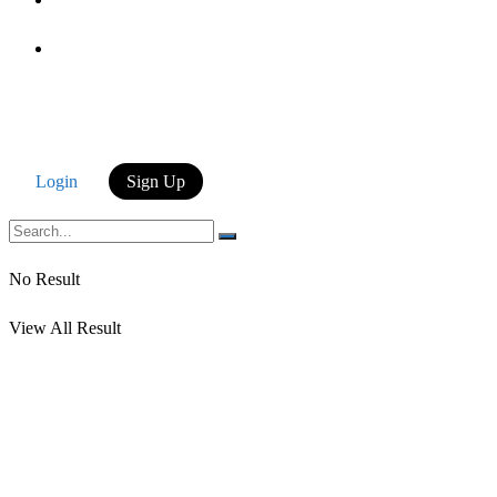
Login
Login
Sign Up
No Result
View All Result