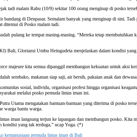
 tadi malam Rabu (10/9) sekitar 100 orang menginap di posko terse
banjir bandang di Denpasar. Semalam banyak yang menginap di sini. Ta
t ditemui di Posko malam tadi.
sudah pulang ke tempat masing-masing. “Mereka tetap membutuhkan k
Bali, Gloriansi Umbu Heingudeta menjelaskan dalam kondisi yang tida
 force majeure kita semua dipanggil membangun kekuatan untuk aksi ke
dalah sembako, makanan siap saji, air bersih, pakaian anak dan dewasa,
komunitas sosial, individu, organisasi profesi hingga organisasi keaga
yarakat melalui posko pemuda lintas iman ini.
ra Utama mengatakan bantuan-bantuan yang diterima di posko tersebut 
ine warga bantu warga.
da lintas iman langsung terjun ke lapangan dan membangun posko. Kit
 kondisi yang tak terduga,” ucap Yoga. (*)
o kemanusiaan pemuda lintas iman di Bali