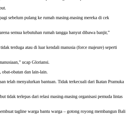
but.
di pagi sebelum pulang ke rumah masing-masing mereka di cek
arena semua kebutuhan rumah tangga hanyut dibawa banjir,”
k terduga atau di luar kendali manusia (force majeure) seperti
manusiaan,” ucap Gloriansi.
 obat-obatan dan lain-lain.
maan telah menyalurkan bantuan. Tidak terkecuali dari Ikatan Pramuka
tidak terlepas dari relasi masing-masing organisasi pemuda lintas
a membuat tagline warga bantu warga – gotong royong membangun Bali