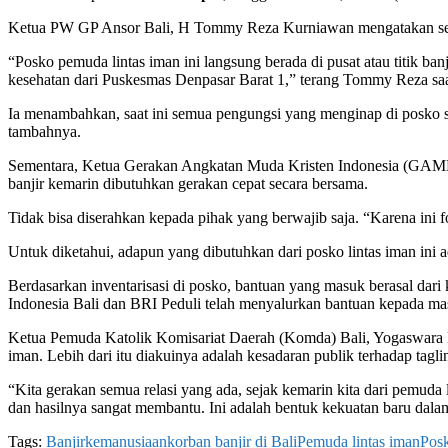
Ketua PW GP Ansor Bali, H Tommy Reza Kurniawan mengatakan sejak
“Posko pemuda lintas iman ini langsung berada di pusat atau titik 
kesehatan dari Puskesmas Denpasar Barat 1,” terang Tommy Reza saa
Ia menambahkan, saat ini semua pengungsi yang menginap di posko 
tambahnya.
Sementara, Ketua Gerakan Angkatan Muda Kristen Indonesia (GAMKI) 
banjir kemarin dibutuhkan gerakan cepat secara bersama.
Tidak bisa diserahkan kepada pihak yang berwajib saja. “Karena ini
Untuk diketahui, adapun yang dibutuhkan dari posko lintas iman ini a
Berdasarkan inventarisasi di posko, bantuan yang masuk berasal dari 
Indonesia Bali dan BRI Peduli telah menyalurkan bantuan kepada mas
Ketua Pemuda Katolik Komisariat Daerah (Komda) Bali, Yogaswara Put
iman. Lebih dari itu diakuinya adalah kesadaran publik terhadap tagl
“Kita gerakan semua relasi yang ada, sejak kemarin kita dari pemu
dan hasilnya sangat membantu. Ini adalah bentuk kekuatan baru dalam
Tags:
Banjir
kemanusiaan
korban banjir di Bali
Pemuda lintas iman
Posk