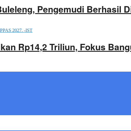
Buleleng, Pengemudi Berhasil 
an Rp14,2 Triliun, Fokus Bang