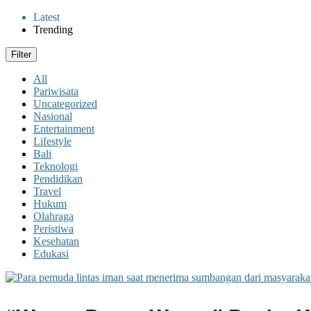
Latest
Trending
Filter
All
Pariwisata
Uncategorized
Nasional
Entertainment
Lifestyle
Bali
Teknologi
Pendidikan
Travel
Hukum
Olahraga
Peristiwa
Kesehatan
Edukasi