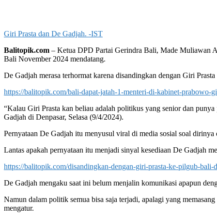
Giri Prasta dan De Gadjah. -IST
Balitopik.com
– Ketua DPD Partai Gerindra Bali, Made Muliawan Ar
Bali November 2024 mendatang.
De Gadjah merasa terhormat karena disandingkan dengan Giri Prasta y
https://balitopik.com/bali-dapat-jatah-1-menteri-di-kabinet-prabowo-
“Kalau Giri Prasta kan beliau adalah politikus yang senior dan punya
Gadjah di Denpasar, Selasa (9/4/2024).
Pernyataan De Gadjah itu menyusul viral di media sosial soal dirin
Lantas apakah pernyataan itu menjadi sinyal kesediaan De Gadjah men
https://balitopik.com/disandingkan-dengan-giri-prasta-ke-pilgub-bali
De Gadjah mengaku saat ini belum menjalin komunikasi apapun deng
Namun dalam politik semua bisa saja terjadi, apalagi yang memasang du
mengatur.