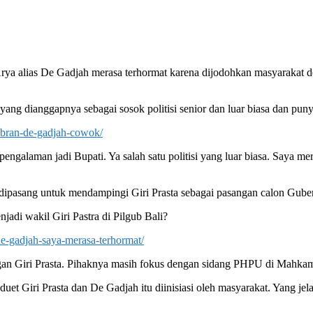
ya alias De Gadjah merasa terhormat karena dijodohkan masyarakat d
ang dianggapnya sebagai sosok politisi senior dan luar biasa dan pun
gibran-de-gadjah-cowok/
 pengalaman jadi Bupati. Ya salah satu politisi yang luar biasa. Saya 
ya dipasang untuk mendampingi Giri Prasta sebagai pasangan calon Gub
jadi wakil Giri Pastra di Pilgub Bali?
-de-gadjah-saya-merasa-terhormat/
an Giri Prasta. Pihaknya masih fokus dengan sidang PHPU di Mahkam
et Giri Prasta dan De Gadjah itu diinisiasi oleh masyarakat. Yang jelas