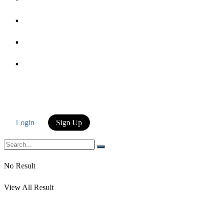
Login
Login
Sign Up
No Result
View All Result