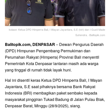
kolase: Ketua DPD Himperra Bali, I Wayan Jayantara, S.E (kiri) dan I Gusti Made
Suhendra. -Balitopik.com
Balitopik.com, DENPASAR
– Dewan Pengurus Daerah
(DPD) Himpunan Pengembang Permukiman dan
Perumahan Rakyat (Himperra) Provinsi Bali menyentil
Pemerintah Kota Denpasar lantaran masih ada warga
yang tinggal di rumah tidak layak huni.
Hal ini disentil keras Ketua DPD Himperra Bali, I Wayan
Jayantara, S.E saat pihaknya bersama Bank Rakyat
Indonesia (BRI) membagikan paket sembako kepada
masyarakat pinggiran Tukad Badung di Jalan Pulau Biak,
Denpasar Barat, Minggu (28/9/2025), siang.